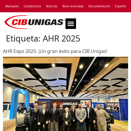
Manuales
Contáctenos
Noticias
Área reservada
Documentación
Español
Asistencia Técnica
Etiqueta:
AHR 2025
AHR Expo 2025: ¡Un gran éxito para CIB Unigas!