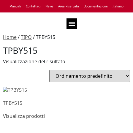
Manuali
Contattaci
News
Area Riservata
Documentazione
Italiano
Assistenza Tecnica
Home
/
TIPO
/ TPBY515
TPBY515
Visualizzazione del risultato
TPBY515
Visualizza prodotti