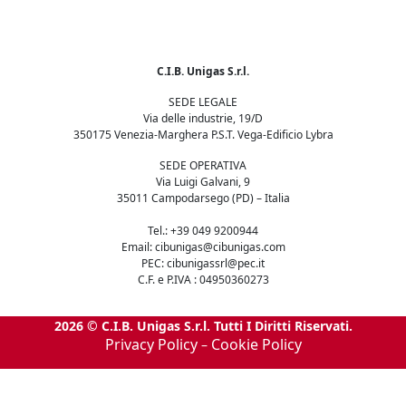
C.I.B. Unigas S.r.l.
SEDE LEGALE
Via delle industrie, 19/D
350175 Venezia-Marghera P.S.T. Vega-Edificio Lybra
SEDE OPERATIVA
Via Luigi Galvani, 9
35011 Campodarsego (PD) – Italia
Tel.: +39 049 9200944
Email: cibunigas@cibunigas.com
PEC: cibunigassrl@pec.it
C.F. e P.IVA : 04950360273
2026 © C.I.B. Unigas S.r.l. Tutti I Diritti Riservati.
Privacy Policy
Cookie Policy
–