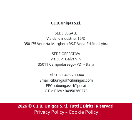
C.I.B. Unigas S.r.l.
SEDE LEGALE
Via delle industrie, 19/D
350175 Venezia-Marghera P.S.T. Vega-Edificio Lybra
SEDE OPERATIVA
Via Luigi Galvani, 9
35011 Campodarsego (PD) – Italia
Tel.: +39 049 9200944
Email: cibunigas@cibunigas.com
PEC: cibunigassrl@pec.it
C.F. e P.IVA : 04950360273
2026 © C.I.B. Unigas S.r.l. Tutti I Diritti Riservati.
Privacy Policy
Cookie Policy
–