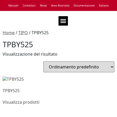
Manuali
Contattaci
News
Area Riservata
Documentazione
Italiano
Assistenza Tecnica
Home
/
TIPO
/ TPBY525
TPBY525
Visualizzazione del risultato
TPBY525
Visualizza prodotti