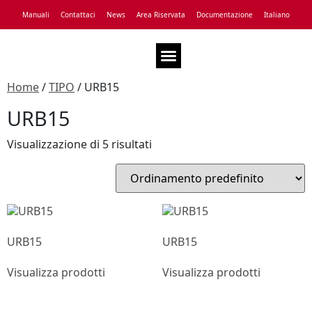
Manuali
Contattaci
News
Area Riservata
Documentazione
Italiano
Assistenza Tecnica
Home
/
TIPO
/ URB15
URB15
Visualizzazione di 5 risultati
URB15
URB15
Visualizza prodotti
Visualizza prodotti