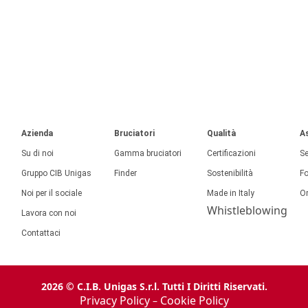
Azienda
Bruciatori
Qualità
A
Su di noi
Gamma bruciatori
Certificazioni
Se
Gruppo CIB Unigas
Finder
Sostenibilità
F
Noi per il sociale
Made in Italy
Or
Whistleblowing
Lavora con noi
Contattaci
2026 © C.I.B. Unigas S.r.l. Tutti I Diritti Riservati.
Privacy Policy
Cookie Policy
–