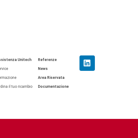
ssistenza Unitech
Referenze
rvice
News
ormazione
Area Riservata
dina il tuo ricambio
Documentazione