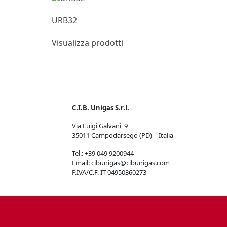
URB32
Visualizza prodotti
C.I.B. Unigas S.r.l.
Via Luigi Galvani, 9
35011 Campodarsego (PD) – Italia
Tel.: +39 049 9200944
Email: cibunigas@cibunigas.com
P.IVA/C.F. IT 04950360273