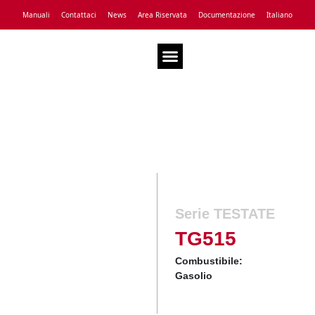
Manuali
Contattaci
News
Area Riservata
Documentazione
Italiano
Assistenza Tecnica
Serie TESTATE
TG515
Combustibile:
Gasolio