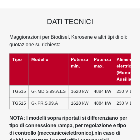
DATI TECNICI
Maggiorazioni per Biodisel, Kerosene e altri tipi di oli:
quotazione su richiesta
Tipo
Modello
Potenza
Potenza
Alimentazi
min.
max.
elettrica
(Monofase
Ausiliare)
TG515
G-.MD.S.99.A.ES
1628 kW
4884 kW
230 V 1N A
TG515
G-.PR.S.99.A
1628 kW
4884 kW
230 V 1N A
NOTA: I modelli sopra riportati si differenziano per
tipo di connessione rampa, per regolazione e tipo
di controllo (meccanico/elettronico).nIn caso di