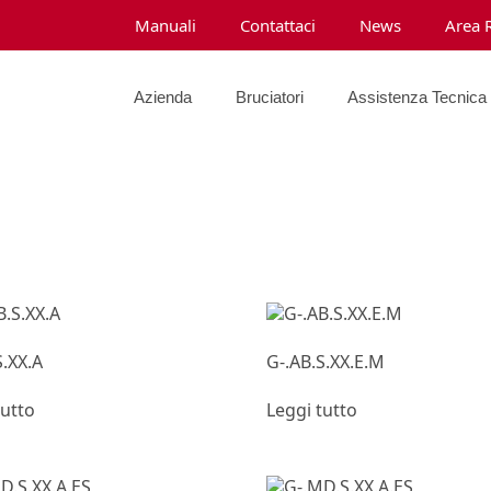
Manuali
Contattaci
News
Area 
Azienda
Bruciatori
Assistenza Tecnica
S.XX.A
G-.AB.S.XX.E.M
tutto
Leggi tutto