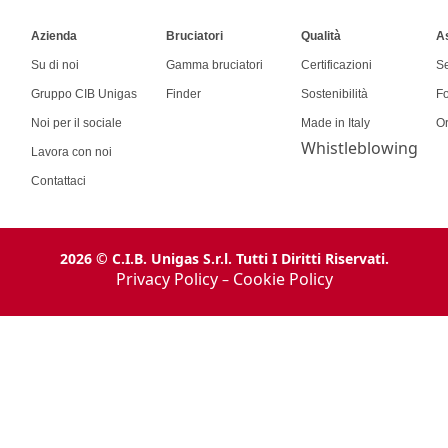
Azienda
Bruciatori
Qualità
A
Su di noi
Gamma bruciatori
Certificazioni
Se
Gruppo CIB Unigas
Finder
Sostenibilità
F
Noi per il sociale
Made in Italy
Or
Whistleblowing
Lavora con noi
Contattaci
2026 © C.I.B. Unigas S.r.l. Tutti I Diritti Riservati.
Privacy Policy
Cookie Policy
–