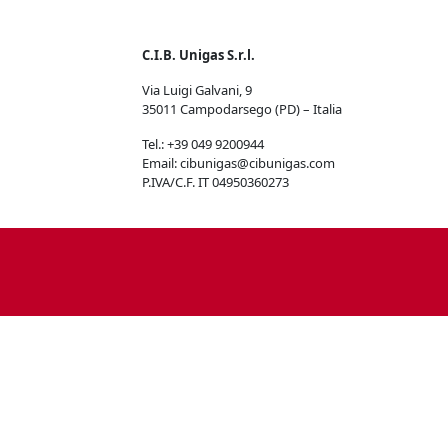
C.I.B. Unigas S.r.l.
Via Luigi Galvani, 9
35011 Campodarsego (PD) – Italia
Tel.: +39 049 9200944
Email: cibunigas@cibunigas.com
P.IVA/C.F. IT 04950360273