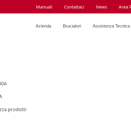
Manuali
Contattaci
News
Area 
Azienda
Bruciatori
Assistenza Tecnica
A
izza prodotti