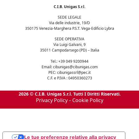
C.I.B. Unigas S.r.l.
SEDE LEGALE
Via delle industrie, 19/D
350175 Venezia-Marghera P.S.T. Vega-Edificio Lybra
SEDE OPERATIVA
Via Luigi Galvani, 9
35011 Campodarsego (PD) – Italia
Tel.: +39 049 9200944
Email: cibunigas@cibunigas.com
PEC: cibunigassrl@pec.it
C.F. e P.IVA : 04950360273
2026 © C.I.B. Unigas S.r.l. Tutti I Diritti Riservati.
Privacy Policy
Cookie Policy
–
Le tue preferenze relative alla privacy