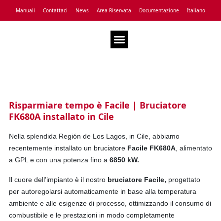
Manuali
Contattaci
News
Area Riservata
Documentazione
Italiano
Assistenza Tecnica
News
Risparmiare tempo è Facile | Bruciatore
FK680A installato in Cile
Nella splendida Región de Los Lagos, in Cile, abbiamo
recentemente installato un bruciatore
Facile FK680A
, alimentato
a GPL e con una potenza fino a
6850 kW.
Il cuore dell’impianto è il nostro
bruciatore Facile,
progettato
per autoregolarsi automaticamente in base alla temperatura
ambiente e alle esigenze di processo, ottimizzando il consumo di
combustibile e le prestazioni in modo completamente