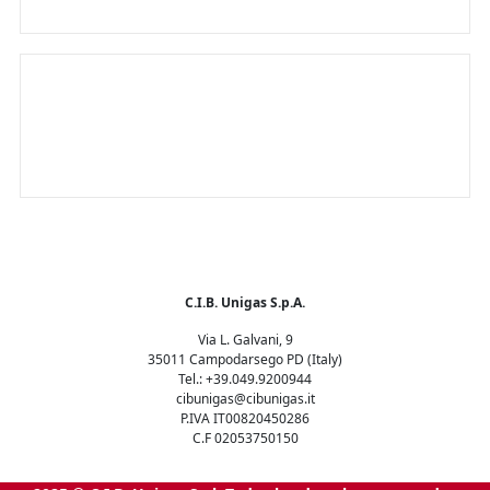
El único quemador inteligente del
mundo
C.I.B. Unigas S.p.A.
Via L. Galvani, 9
35011 Campodarsego PD (Italy)
Tel.: +39.049.9200944
cibunigas@cibunigas.it
P.IVA IT00820450286
C.F 02053750150