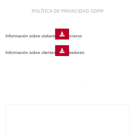
POLÍTICA DE PRIVACIDAD GDPR
Información sobre visitantes de terceros
Información sobre clientes y proveedores
THE SMART
COMBUSTION
Tecnologías innovadoras para un
mundo sostenible