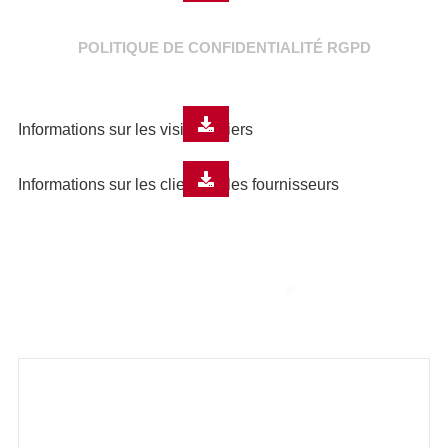
POLITIQUE DE CONFIDENTIALITÉ RGPD
Informations sur les visiteurs tiers
Informations sur les clients et les fournisseurs
THE SMART
COMBUSTION
Technologies innovantes pour un
monde durable