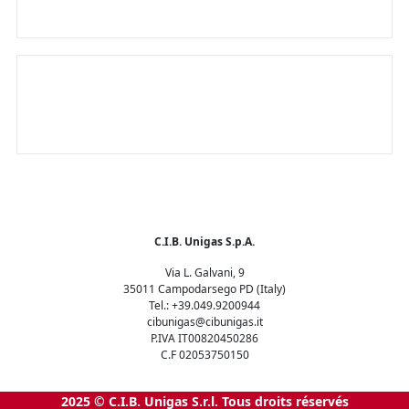
Le seul brûleur intelligent au monde
C.I.B. Unigas S.p.A.
Via L. Galvani, 9
35011 Campodarsego PD (Italy)
Tel.: +39.049.9200944
cibunigas@cibunigas.it
P.IVA IT00820450286
C.F 02053750150
2025 © C.I.B. Unigas S.r.l. Tous droits réservés