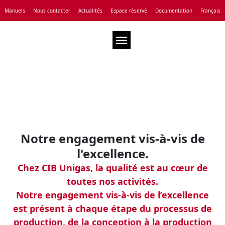
Manuels
Nous contacter
Actualités
Espace réservé
Documentation
Français
Notre entreprise
Assistance Technique
Notre engagement vis-à-vis de
l'excellence.
Chez CIB Unigas, la qualité est au cœur de
toutes nos activités.
Notre engagement vis-à-vis de l’excellence
est présent à chaque étape du processus de
production, de la conception à la production