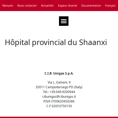
Manuels
Nous contacter
Actualités
Espace réservé
Documentation
Français
Notre entreprise
Assistance Technique
Hôpital provincial du Shaanxi
C.I.B. Unigas S.p.A.
Via L. Galvani, 9
35011 Campodarsego PD (Italy)
Tel.: +39.049.9200944
cibunigas@cibunigas.it
P.IVA IT00820450286
C.F 02053750150