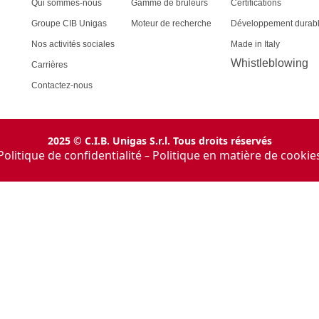
Qui sommes-nous
Gamme de brûleurs
Certifications
Groupe CIB Unigas
Moteur de recherche
Développement durab
Nos activités sociales
Made in Italy
Whistleblowing
Carrières
Contactez-nous
2025 © C.I.B. Unigas S.r.l. Tous droits réservés
Politique de confidentialité
Politique en matière de cookie
–