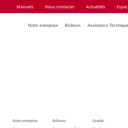
Manuels
Nous contacter
Actualités
Espac
Notre entreprise
Brûleurs
Assistance Techniqu
Pour réinitialiser votre mot de passe, veuillez saisir votre
adresse de messagerie ou votre identifiant ci-dessous.
Notre entreprise
Brûleurs
Qualité