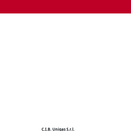
C.I.B. Unigas S.r.l.