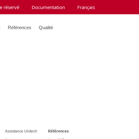
e réservé
Documentation
Français
e
Références
Qualité
Assistance Unitech
Références