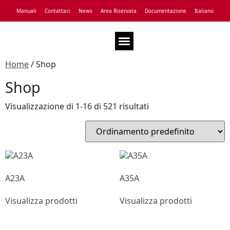
Manuali
Contattaci
News
Area Riservata
Documentazione
Italiano
Assistenza Tecnica
Home
/ Shop
Shop
Visualizzazione di 1-16 di 521 risultati
A23A
A35A
Visualizza prodotti
Visualizza prodotti