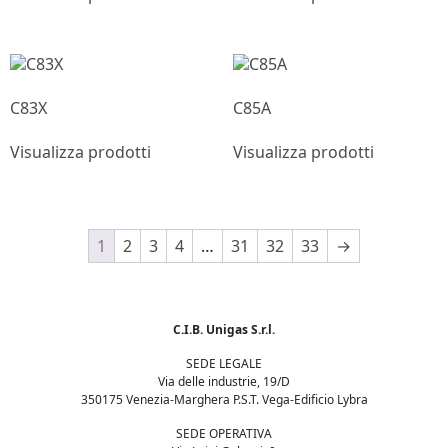
C83X
C85A
Visualizza prodotti
Visualizza prodotti
1
2
3
4
…
31
32
33
→
C.I.B. Unigas S.r.l.
SEDE LEGALE
Via delle industrie, 19/D
350175 Venezia-Marghera P.S.T. Vega-Edificio Lybra
SEDE OPERATIVA