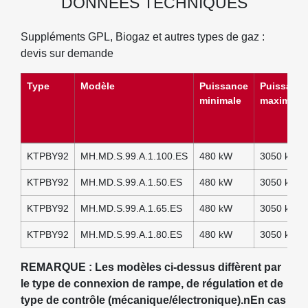
DONNÉES TECHNIQUES
Suppléments GPL, Biogaz et autres types de gaz :
devis sur demande
Type
Modèle
Puissance
Puissanc
minimale
maximale
KTPBY92
MH.MD.S.99.A.1.100.ES
480 kW
3050 kW
KTPBY92
MH.MD.S.99.A.1.50.ES
480 kW
3050 kW
KTPBY92
MH.MD.S.99.A.1.65.ES
480 kW
3050 kW
KTPBY92
MH.MD.S.99.A.1.80.ES
480 kW
3050 kW
REMARQUE : Les modèles ci-dessus diffèrent par
le type de connexion de rampe, de régulation et de
type de contrôle (mécanique/électronique).nEn cas