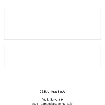
COMBUSTION
Technologies innovantes pour un
monde durable
Le seul brûleur intelligent au monde
C.I.B. Unigas S.p.A.
Via L. Galvani, 9
35011 Campodarsego PD (Italy)